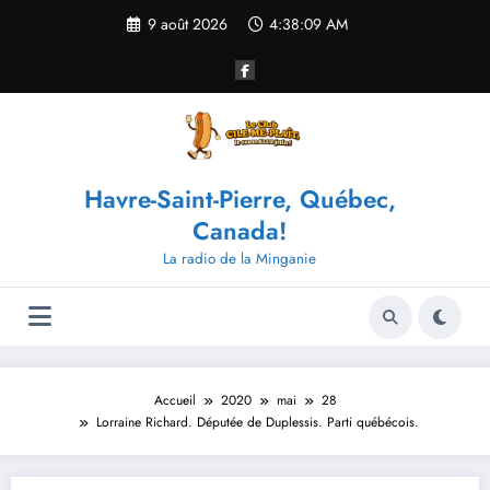
Aller
9 août 2026
4:38:09 AM
au
contenu
Havre-Saint-Pierre, Québec,
Canada!
La radio de la Minganie
Accueil
2020
mai
28
Lorraine Richard. Députée de Duplessis. Parti québécois.