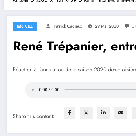
Accueil
2020
mai
29
René Trépanier, entrevue s
Info CILE
Patrick Cadieux
29 Mai 2020
0 
René Trépanier, entr
Réaction à l’annulation de la saison 2020 des croisière
Share this content: