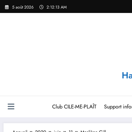
Aller
5 août 2026
2:12:13 AM
au
contenu
Ha
Club CILE-ME-PLAÎT
Support inf