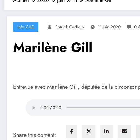
Accueil
2020
juin
11
Marilène Gill
Info CILE
Patrick Cadieux
11 Juin 2020
0 
Marilène Gill
Entrevue avec Marilène Gill, députée de la circonsc
Share this content: