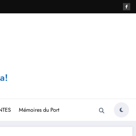
a!
NTES
Mémoires du Port