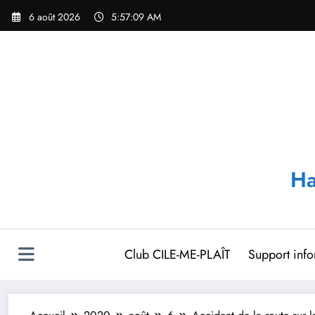
Aller
6 août 2026
5:57:09 AM
au
contenu
Ha
Club CILE-ME-PLAÎT
Support inf