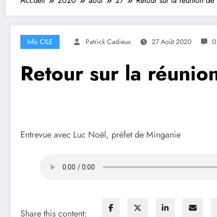
Accueil
2020
août
27
Retour sur la réunion d
Info CILE
Patrick Cadieux
27 Août 2020
0
Retour sur la réuni
Entrevue avec Luc Noël, préfet de Minganie
Share this content: