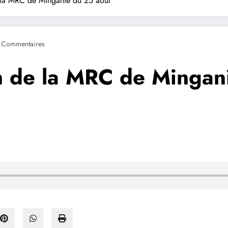
e la MRC de Minganie du 25 août
 Commentaires
on de la MRC de Mingan