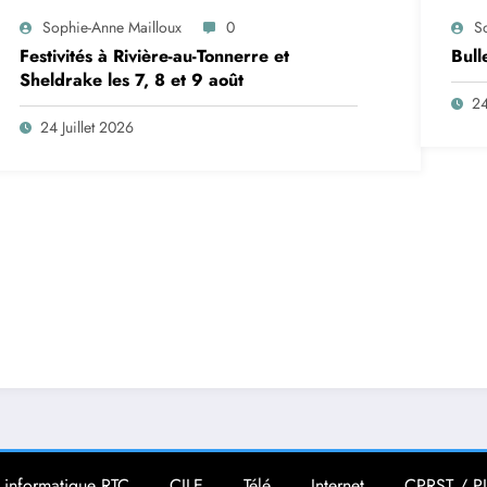
Sophie-Anne Mailloux
0
S
Festivités à Rivière-au-Tonnerre et
Bull
Sheldrake les 7, 8 et 9 août
24
24 Juillet 2026
 informatique RTC
CILE
Télé
Internet
CPRST / P