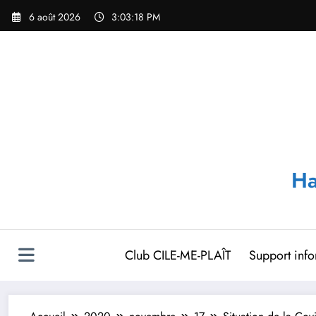
Aller
6 août 2026
3:03:19 PM
au
contenu
Ha
Club CILE-ME-PLAÎT
Support inf