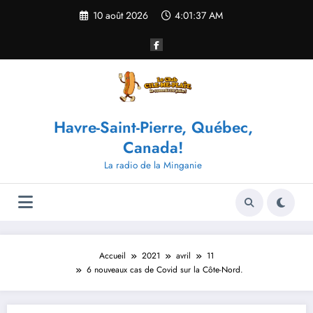
Aller
10 août 2026
4:01:37 AM
au
contenu
Havre-Saint-Pierre, Québec,
Canada!
La radio de la Minganie
Accueil
2021
avril
11
6 nouveaux cas de Covid sur la Côte-Nord.