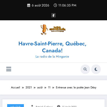
Aller
6 août 2026
11:06:35 PM
au
contenu
Havre-Saint-Pierre, Québec,
Canada!
La radio de la Minganie
Accueil
2021
août
11
Entrevue avec le poète Jean Désy
Info CILE
Patrick Cadieux
11 Août 2021