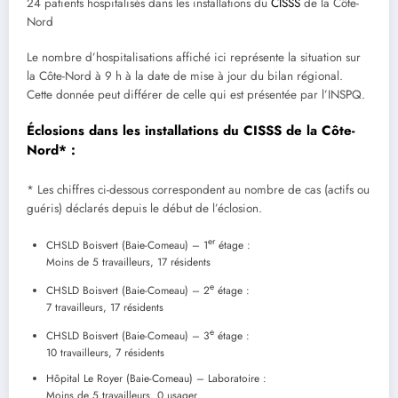
24 patients hospitalisés dans les installations du
CISSS
de la Côte-
Nord
Le nombre d’hospitalisations affiché ici représente la situation sur
la Côte-Nord à 9 h à la date de mise à jour du bilan régional.
Cette donnée peut différer de celle qui est présentée par l’INSPQ.
Éclosions dans les installations du CISSS de la Côte-
Nord* :
* Les chiffres ci-dessous correspondent au nombre de cas (actifs ou
guéris) déclarés depuis le début de l’éclosion.
er
CHSLD Boisvert (Baie-Comeau) – 1
étage :
Moins de 5 travailleurs, 17 résidents
e
CHSLD Boisvert (Baie-Comeau) – 2
étage :
7 travailleurs, 17 résidents
e
CHSLD Boisvert (Baie-Comeau) – 3
étage :
10 travailleurs, 7 résidents
Hôpital Le Royer (Baie-Comeau) – Laboratoire :
Moins de 5 travailleurs, 0 usager