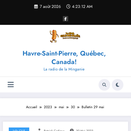
Aller
7 août 2026
4:23:12 AM
au
contenu
Havre-Saint-Pierre, Québec,
Canada!
La radio de la Minganie
Accueil
2023
mai
30
Bulletin 29 mai
Info CILE
Patrick Cadieux
30 Mai 2023