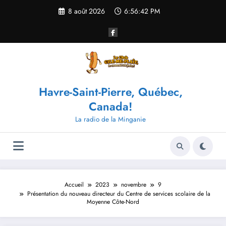
Aller
8 août 2026
6:56:43 PM
au
contenu
Havre-Saint-Pierre, Québec,
Canada!
La radio de la Minganie
Accueil
2023
novembre
9
Présentation du nouveau directeur du Centre de services scolaire de la
Moyenne Côte-Nord