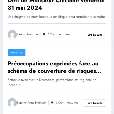
Défi de Monsieur Chicoine vendredi
31 mai 2024
Une énigme de mathématique athlétique pour terminer la semaine.
Jason Lévesque
0 Commentaires
Lire La Suite
INFO CILE
30 mai 2024
Préoccupations exprimées face au
schéma de couverture de risques
révisé en sécurité incendie
Entrevue avec Martin Desrosiers, préventionniste régional en
incendie
Sophie-Anne Mailloux
0 Commentaires
Lire La Suite