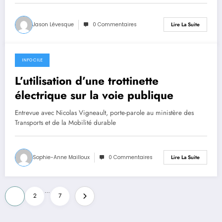
Jason Lévesque
0 Commentaires
Lire La Suite
INFO CILE
28 mai 2024
L’utilisation d’une trottinette
électrique sur la voie publique
Entrevue avec Nicolas Vigneault, porte-parole au ministère des
Transports et de la Mobilité durable
Sophie-Anne Mailloux
0 Commentaires
Lire La Suite
Pagination
…
1
2
7
des