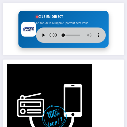
publications
CILE EN DIRECT
Le son de la Minganie, partout avec vous.