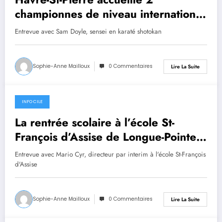
championnes de niveau international
en karaté shotokan pour une
Entrevue avec Sam Doyle, sensei en karaté shotokan
formation
Sophie-Anne Mailloux
0 Commentaires
Lire La Suite
INFO CILE
27 août 2024
La rentrée scolaire à l’école St-
François d’Assise de Longue-Pointe-
de-Mingan
Entrevue avec Mario Cyr, directeur par interim à l'école St-François
d'Assise
Sophie-Anne Mailloux
0 Commentaires
Lire La Suite