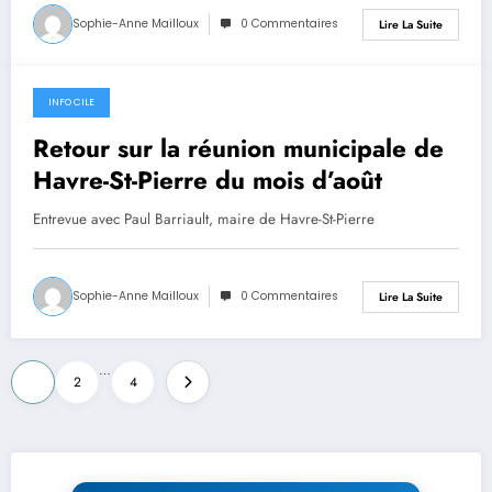
Sophie-Anne Mailloux
0 Commentaires
Lire La Suite
INFO CILE
23 août 2024
Retour sur la réunion municipale de
Havre-St-Pierre du mois d’août
Entrevue avec Paul Barriault, maire de Havre-St-Pierre
Sophie-Anne Mailloux
0 Commentaires
Lire La Suite
Pagination
…
1
2
4
des
publications