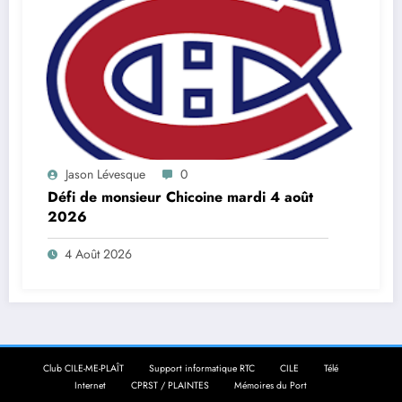
Jason Lévesque
0
Défi de monsieur Chicoine mardi 4 août
2026
4 Août 2026
Club CILE-ME-PLAÎT
Support informatique RTC
CILE
Télé
Internet
CPRST / PLAINTES
Mémoires du Port