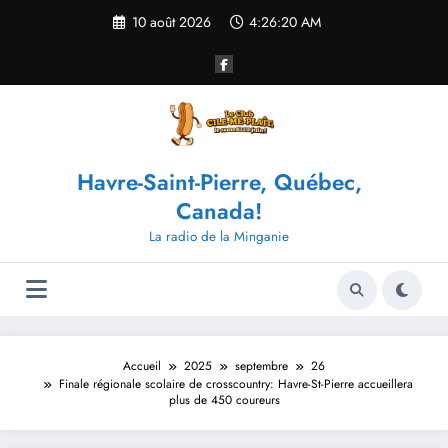
Aller
10 août 2026
4:26:20 AM
au
contenu
Havre-Saint-Pierre, Québec,
Canada!
La radio de la Minganie
Accueil
2025
septembre
26
Finale régionale scolaire de crosscountry: Havre-St-Pierre accueillera
plus de 450 coureurs