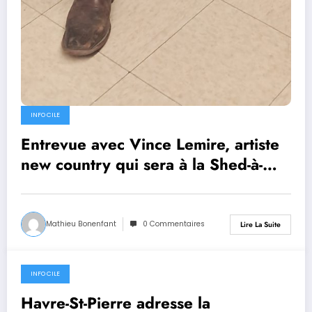
INFO CILE
Entrevue avec Vince Lemire, artiste
new country qui sera à la Shed-à-
Morue ce soir en spectacle
Mathieu Bonenfant
0 Commentaires
Lire La Suite
INFO CILE
2 juillet 2026
Havre-St-Pierre adresse la