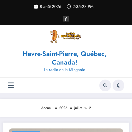
Aller
8 août 2026
2:35:24 PM
au
contenu
Havre-Saint-Pierre, Québec,
Canada!
La radio de la Minganie
Accueil
2026
juillet
2