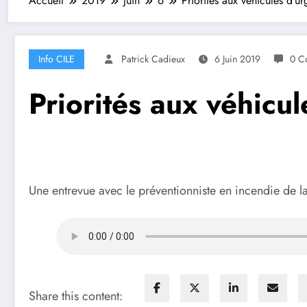
Accueil
2019
juin
6
Priorités aux véhicules d’u
Info CILE
Patrick Cadieux
6 Juin 2019
0 C
Priorités aux véhicu
Une entrevue avec le préventionniste en incendie de 
Share this content: