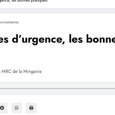
rgence, les bonnes pratiques!
ommentaires
les d’urgence, les bonn
la MRC de la Minganie