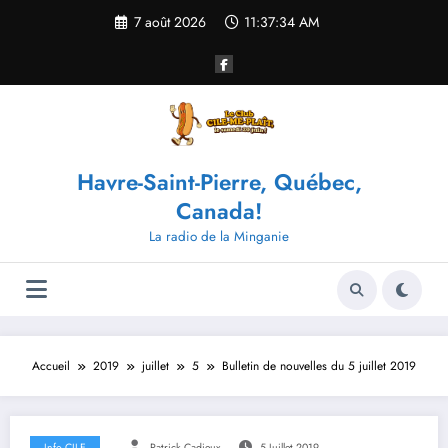
Aller
7 août 2026
11:37:34 AM
au
contenu
Havre-Saint-Pierre, Québec,
Canada!
La radio de la Minganie
Accueil
2019
juillet
5
Bulletin de nouvelles du 5 juillet 2019
Info CILE
Patrick Cadieux
5 Juillet 2019