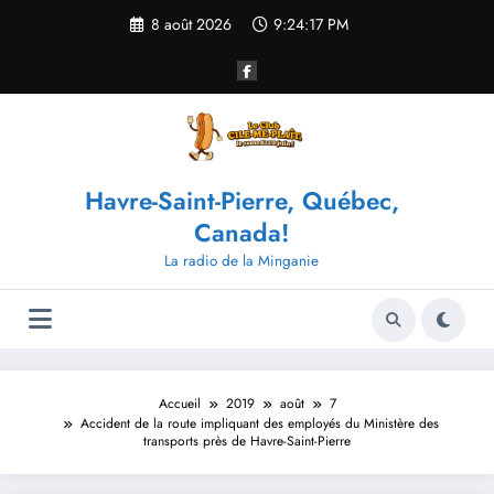
Aller
8 août 2026
9:24:17 PM
au
contenu
Havre-Saint-Pierre, Québec,
Canada!
La radio de la Minganie
Accueil
2019
août
7
Accident de la route impliquant des employés du Ministère des
transports près de Havre-Saint-Pierre