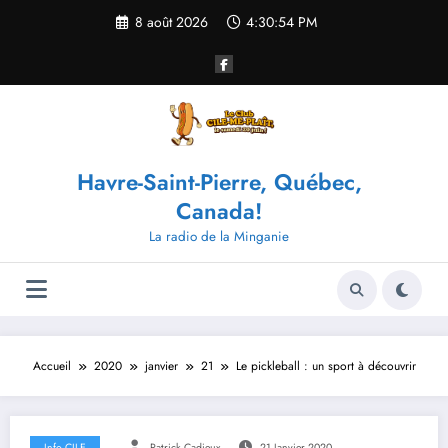
Aller
8 août 2026
4:30:54 PM
au
contenu
Havre-Saint-Pierre, Québec,
Canada!
La radio de la Minganie
Accueil
2020
janvier
21
Le pickleball : un sport à découvrir
Info CILE
Patrick Cadieux
21 Janvier 2020