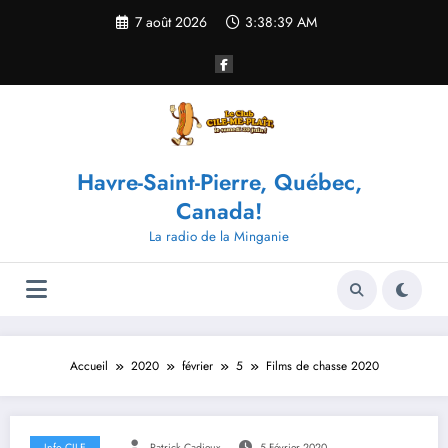
Aller
7 août 2026
3:38:39 AM
au
contenu
Havre-Saint-Pierre, Québec,
Canada!
La radio de la Minganie
Accueil
2020
février
5
Films de chasse 2020
Info CILE
Patrick Cadieux
5 Février 2020