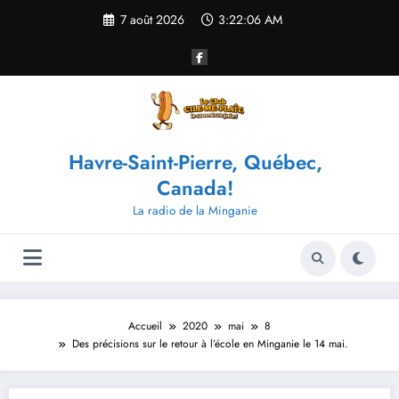
Aller
7 août 2026
3:22:06 AM
au
contenu
Havre-Saint-Pierre, Québec,
Canada!
La radio de la Minganie
Accueil
2020
mai
8
Des précisions sur le retour à l’école en Minganie le 14 mai.