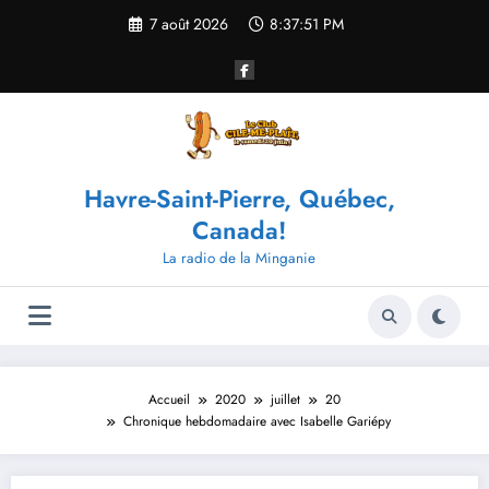
Aller
7 août 2026
8:37:52 PM
au
contenu
Havre-Saint-Pierre, Québec,
Canada!
La radio de la Minganie
Accueil
2020
juillet
20
Chronique hebdomadaire avec Isabelle Gariépy