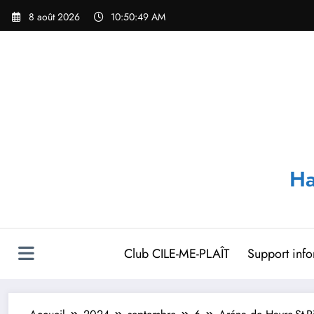
Aller
8 août 2026
10:50:50 AM
au
contenu
Ha
Club CILE-ME-PLAÎT
Support inf