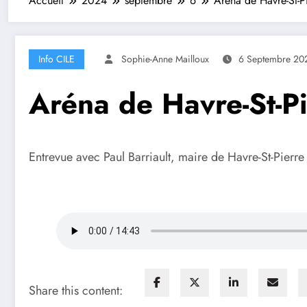
Accueil
2024
septembre
6
Aréna de Havre-St-Pi
Info CILE
Sophie-Anne Mailloux
6 Septembre 20
Aréna de Havre-St-Pi
Entrevue avec Paul Barriault, maire de Havre-St-Pierre
Share this content: