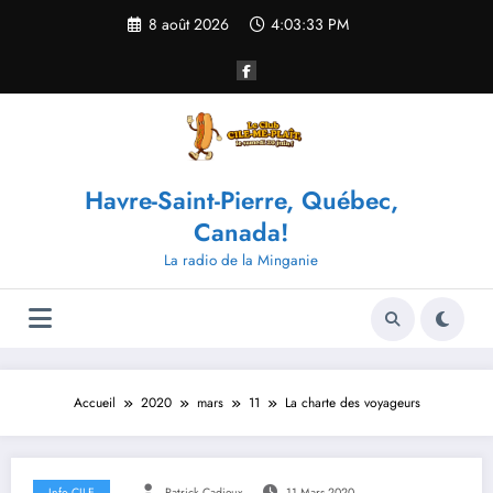
Aller
8 août 2026
4:03:33 PM
au
contenu
Havre-Saint-Pierre, Québec,
Canada!
La radio de la Minganie
Accueil
2020
mars
11
La charte des voyageurs
Info CILE
Patrick Cadieux
11 Mars 2020