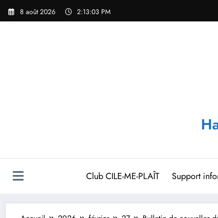
Aller
8 août 2026
2:13:04 PM
au
contenu
Ha
Club CILE-ME-PLAÎT
Support inf